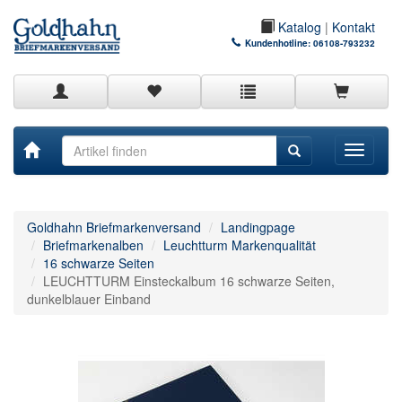
Katalog
|
Kontakt
Kundenhotline:
06108-793232
Toggle
navigati
Goldhahn Briefmarkenversand
Landingpage
Briefmarkenalben
Leuchtturm Markenqualität
16 schwarze Seiten
LEUCHTTURM Einsteckalbum 16 schwarze Seiten,
dunkelblauer Einband